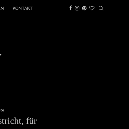
EN
KONTAKT
pte
richt, für