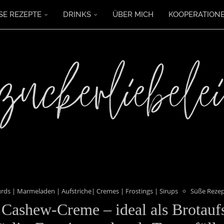
SE REZEPTE
DRINKS
ÜBER MICH
KOOPERATION
rds | Marmeladen | Aufstriche| Cremes | Frostings | Sirups
Süße Reze
 Cashew-Creme – ideal als Brotaufst