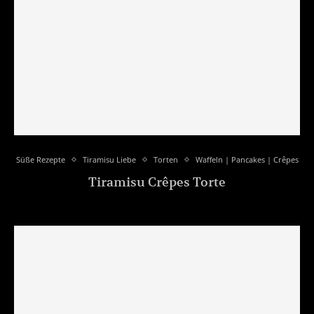
Süße Rezepte
Tiramisu Liebe
Torten
Waffeln | Pancakes | Crêpes
Tiramisu Crêpes Torte