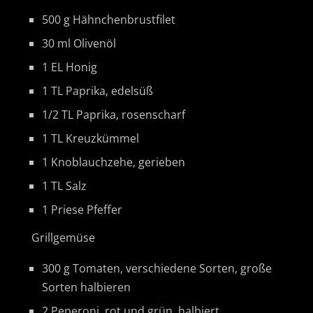
500 g Hähnchenbrustfilet
30 ml Olivenöl
1 EL Honig
1 TL Paprika, edelsüß
1/2 TL Paprika, rosenscharf
1 TL Kreuzkümmel
1 Knoblauchzehe, gerieben
1 TL Salz
1 Priese Pfeffer
Grillgemüse
300 g Tomaten, verschiedene Sorten, große
Sorten halbieren
2 Peperoni, rot und grün, halbiert