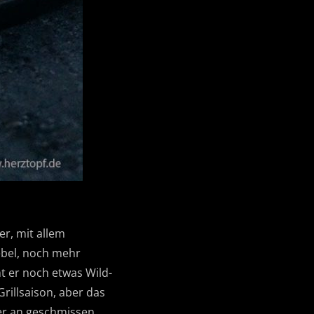
er, mit allem
iebel, noch mehr
t er noch etwas Wild-
Grillsaison, aber das
er an geschmissen.