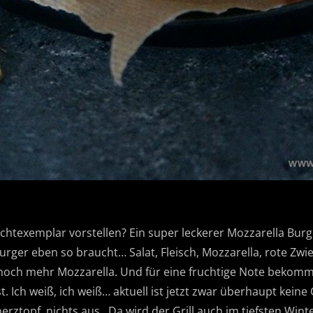
achtexemplar vorstellen? Ein super leckerer Mozzarella Burg
Burger eben so braucht… Salat, Fleisch, Mozzarella, rote Zw
 noch mehr Mozzarella. Und für eine fruchtige Note bekomm
. Ich weiß, ich weiß… aktuell ist jetzt zwar überhaupt keine 
rztopf nichts aus. Da wird der Grill auch im tiefsten Wint