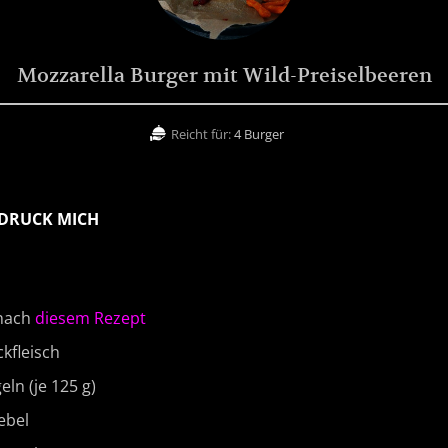
Mozzarella Burger mit Wild-Preiselbeeren
Reicht für:
4 Burger
DRUCK MICH
(nach
diesem Rezept
)
kfleisch
ln (je 125 g)
ebel