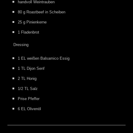
handvoll Weintrauben
80 g Roastbeef in Scheiben
25 g Pinienkerne
1 Fladenbrot
Dressing
1 EL weißen Balsamico Essig
1 TL Dijon Senf
2 TL Honig
1/2 TL Salz
Prise Pfeffer
6 EL Olivenöl