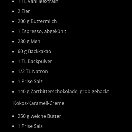
1 TL Vanilleextrakt
2 Eier
200 g Buttermilch
1 Espresso, abgekühlt
280 g Mehl
60 g Backkakao
1 TL Backpulver
1/2 TL Natron
1 Prise Salz
140 g Zartbitterschokolade, grob gehackt
Kokos-Karamell-Creme
250 g weiche Butter
1 Prise Salz