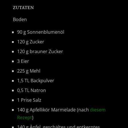
ZUTATEN
Boden
90 g Sonnenblumenöl
120 g Zucker
120 g brauner Zucker
3 Eier
225 g Mehl
1,5 TL Backpulver
0,5 TL Natron
1 Prise Salz
140 g Apfellikör Marmelade (nach
diesem
Rezept
)
140 g Äpfel, geschältes und entkerntes