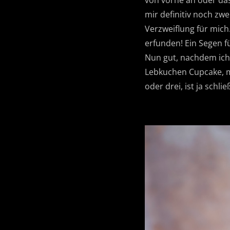
von vorne an oder da
mir definitiv noch zw
Verzweiflung für mic
erfunden! Ein Segen f
Nun gut, nachdem ich j
Lebkuchen Cupcake, 
oder drei, ist ja schli