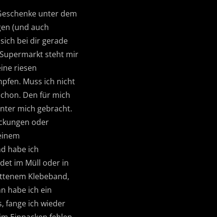
e Geschenke unter dem
gen (und auch
sich bei dir gerade
m Supermarkt steht mir
eine riesen
pfen. Muss ich nicht
schon. Den für mich
nter mich gebracht.
packungen oder
meinem
nd habe ich
et im Müll oder in
nittenem Klebeband,
n habe ich ein
, fange ich wieder