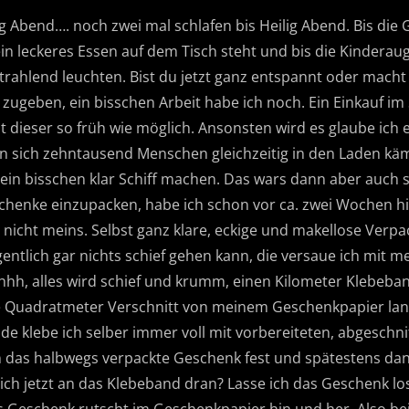
g Abend…. noch zwei mal schlafen bis Heilig Abend. Bis di
n leckeres Essen auf dem Tisch steht und bis die Kinderau
ahlend leuchten. Bist du jetzt ganz entspannt oder macht 
s zugeben, ein bisschen Arbeit habe ich noch. Ein Einkauf i
t dieser so früh wie möglich. Ansonsten wird es glaube ich 
n sich zehntausend Menschen gleichzeitig in den Laden käm
ein bisschen klar Schiff machen. Das wars dann aber auch 
chenke einzupacken, habe ich schon vor ca. zwei Wochen hi
r nicht meins. Selbst ganz klare, eckige und makellose Ver
gentlich gar nichts schief gehen kann, die versaue ich mit 
hh, alles wird schief und krumm, einen Kilometer Klebeba
e Quadratmeter Verschnitt von meinem Geschenkpapier land
nde klebe ich selber immer voll mit vorbereiteten, abgesch
n das halbwegs verpackte Geschenk fest und spätestens dan
h jetzt an das Klebeband dran? Lasse ich das Geschenk los