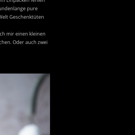
im Einpacken fehlen
tundenlange pure
 Welt Geschenktüten
ich mir einen kleinen
chen. Oder auch zwei