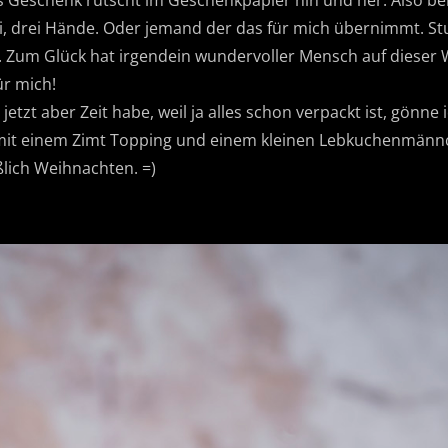
s Geschenk rutscht im Geschenkpapier hin und her. Also be
ei, drei Hände. Oder jemand der das für mich übernimmt. S
h. Zum Glück hat irgendein wundervoller Mensch auf dieser
ür mich!
etzt aber Zeit habe, weil ja alles schon verpackt ist, gönne 
mit einem Zimt Topping und einem kleinen Lebkuchenmänn
eßlich Weihnachten. =)